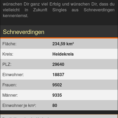
wünschen Dir ganz viel Erfolg und wünschen Dir, dass du
vielleicht in Zukunft Singles aus Schneverdingen
kennenlernst.
Schneverdingen
Fläche:
234,59 km²
Kreis:
Heidekreis
PLZ:
29640
Einwohner:
18837
Frauen:
9502
Männer:
9335
Einwohner je km²:
80